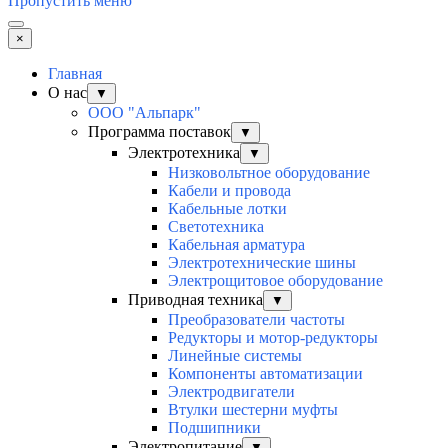
Пропустить меню
×
Главная
О нас
▼
ООО "Альпарк"
Программа поставок
▼
Электротехника
▼
Низковольтное оборудование
Кабели и провода
Кабельные лотки
Светотехника
Кабельная арматура
Электротехнические шины
Электрощитовое оборудование
Приводная техника
▼
Преобразователи частоты
Редукторы и мотор-редукторы
Линейные системы
Компоненты автоматизации
Электродвигатели
Втулки шестерни муфты
Подшипники
Электропитание
▼