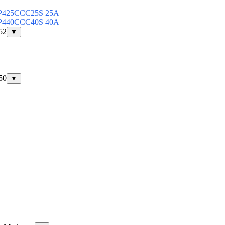
MP425CCC25S 25А
MP440CCC40S 40А
52
▼
50
▼