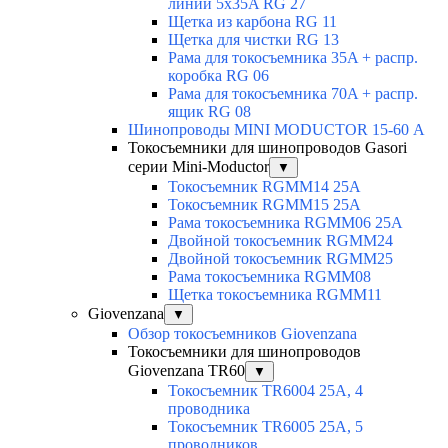
линии 5x35A RG 27
Щетка из карбона RG 11
Щетка для чистки RG 13
Рама для токосъемника 35A + распр.
коробка RG 06
Рама для токосъемника 70A + распр.
ящик RG 08
Шинопроводы MINI MODUCTOR 15-60 А
Токосъемники для шинопроводов Gasori
серии Mini-Moductor
▼
Токосъемник RGMM14 25А
Токосъемник RGMM15 25А
Рама токосъемника RGMM06 25А
Двойной токосъемник RGMM24
Двойной токосъемник RGMM25
Рама токосъемника RGMM08
Щетка токосъемника RGMM11
Giovenzana
▼
Обзор токосъемников Giovenzana
Токосъемники для шинопроводов
Giovenzana TR60
▼
Токосъемник TR6004 25A, 4
проводника
Токосъемник TR6005 25A, 5
проводников