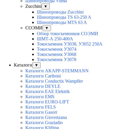
Шинопроводы Vilma
Zucchini
▼
Шинопроводы Zucchini
Шинопроводы TS 63-250 A
Шинопроводы MTS 63 A
СОЭМИ
▼
Обзор токосъемников СОЭМИ
ШМТ-А 250-400А
Токосъемник У3038, У3052 250А
Токосъемник У3074
Токосъемник У3068
Токосъемник У3078
Каталоги
▼
Каталоги AKAPP-STEMMANN
Каталоги Cariboni
Каталоги Conductix Wampfler
Каталоги DEYLE
Каталоги EAE Elektrik
Каталоги EMS
Каталоги EURO-LIFT
Каталоги FELS
Каталоги Gasori
Каталоги Giovenzana
Каталоги Graziadio
Каталоги Klifting