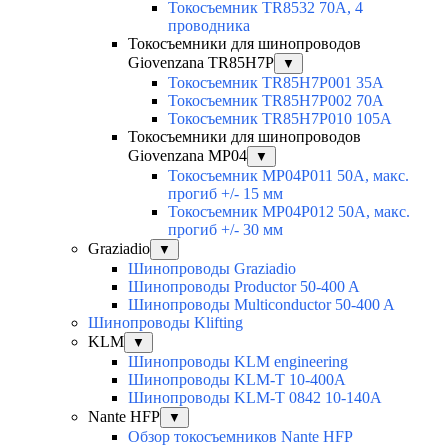
Токосъемник TR8532 70A, 4
проводника
Токосъемники для шинопроводов
Giovenzana TR85H7P
▼
Токосъемник TR85H7P001 35A
Токосъемник TR85H7P002 70A
Токосъемник TR85H7P010 105A
Токосъемники для шинопроводов
Giovenzana MP04
▼
Токосъемник MP04P011 50A, макс.
прогиб +/- 15 мм
Токосъемник MP04P012 50A, макс.
прогиб +/- 30 мм
Graziadio
▼
Шинопроводы Graziadio
Шинопроводы Productor 50-400 A
Шинопроводы Multiconductor 50-400 A
Шинопроводы Klifting
KLM
▼
Шинопроводы KLM engineering
Шинопроводы KLM-T 10-400A
Шинопроводы KLM-T 0842 10-140A
Nante HFP
▼
Обзор токосъемников Nante HFP