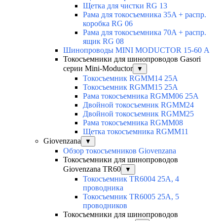
Щетка для чистки RG 13
Рама для токосъемника 35A + распр.
коробка RG 06
Рама для токосъемника 70A + распр.
ящик RG 08
Шинопроводы MINI MODUCTOR 15-60 А
Токосъемники для шинопроводов Gasori
серии Mini-Moductor
▼
Токосъемник RGMM14 25А
Токосъемник RGMM15 25А
Рама токосъемника RGMM06 25А
Двойной токосъемник RGMM24
Двойной токосъемник RGMM25
Рама токосъемника RGMM08
Щетка токосъемника RGMM11
Giovenzana
▼
Обзор токосъемников Giovenzana
Токосъемники для шинопроводов
Giovenzana TR60
▼
Токосъемник TR6004 25A, 4
проводника
Токосъемник TR6005 25A, 5
проводников
Токосъемники для шинопроводов