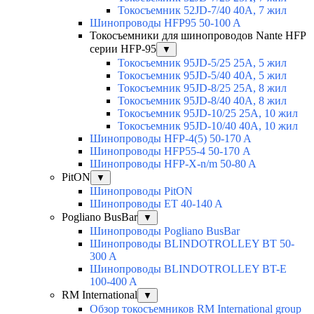
Токосъемник 52JD-7/40 40А, 7 жил
Шинопроводы HFP95 50-100 A
Токосъемники для шинопроводов Nante HFP
серии HFP-95
▼
Токосъемник 95JD-5/25 25А, 5 жил
Токосъемник 95JD-5/40 40А, 5 жил
Токосъемник 95JD-8/25 25А, 8 жил
Токосъемник 95JD-8/40 40А, 8 жил
Токосъемник 95JD-10/25 25А, 10 жил
Токосъемник 95JD-10/40 40А, 10 жил
Шинопроводы HFP-4(5) 50-170 A
Шинопроводы HFP55-4 50-170 А
Шинопроводы HFP-X-n/m 50-80 A
PitON
▼
Шинопроводы PitON
Шинопроводы ET 40-140 A
Pogliano BusBar
▼
Шинопроводы Pogliano BusBar
Шинопроводы BLINDOTROLLEY BT 50-
300 A
Шинопроводы BLINDOTROLLEY BT-E
100-400 A
RM International
▼
Обзор токосъемников RM International group