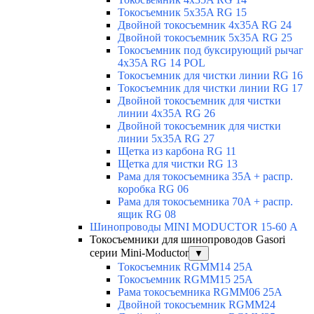
Токосъемник 5x35A RG 15
Двойной токосъемник 4x35A RG 24
Двойной токосъемник 5х35А RG 25
Токосъемник под буксирующий рычаг
4x35A RG 14 POL
Токосъемник для чистки линии RG 16
Токосъемник для чистки линии RG 17
Двойной токосъемник для чистки
линии 4х35А RG 26
Двойной токосъемник для чистки
линии 5x35A RG 27
Щетка из карбона RG 11
Щетка для чистки RG 13
Рама для токосъемника 35A + распр.
коробка RG 06
Рама для токосъемника 70A + распр.
ящик RG 08
Шинопроводы MINI MODUCTOR 15-60 А
Токосъемники для шинопроводов Gasori
серии Mini-Moductor
▼
Токосъемник RGMM14 25А
Токосъемник RGMM15 25А
Рама токосъемника RGMM06 25А
Двойной токосъемник RGMM24