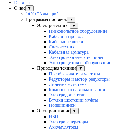
Главная
О нас
▼
ООО "Альпарк"
Программа поставок
▼
Электротехника
▼
Низковольтное оборудование
Кабели и провода
Кабельные лотки
Светотехника
Кабельная арматура
Электротехнические шины
Электрощитовое оборудование
Приводная техника
▼
Преобразователи частоты
Редукторы и мотор-редукторы
Линейные системы
Компоненты автоматизации
Электродвигатели
Втулки шестерни муфты
Подшипники
Электропитание
▼
ИБП
Электрогенераторы
Аккумуляторы