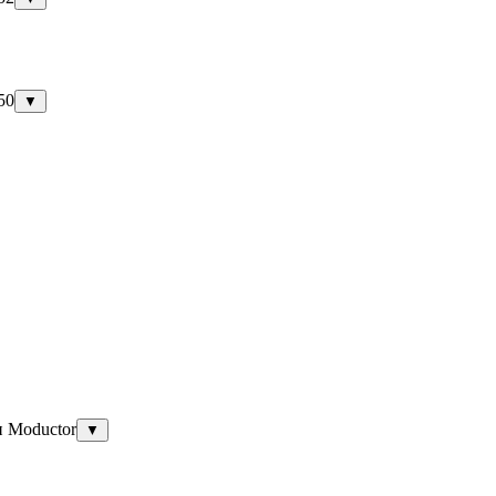
50
▼
и Moductor
▼