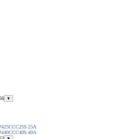
56
▼
MP425CCC25S 25А
MP440CCC40S 40А
52
▼