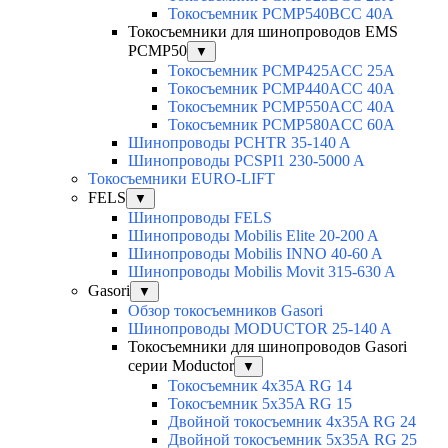
Токосъемник PCMP540BCC 40А
Токосъемники для шинопроводов EMS
PCMP50
▼
Токосъемник PCMP425ACC 25А
Токосъемник PCMP440ACC 40А
Токосъемник PCMP550ACC 40A
Токосъемник PCMP580ACC 60A
Шинопроводы PCHTR 35-140 A
Шинопроводы PCSPI1 230-5000 A
Токосъемники EURO-LIFT
FELS
▼
Шинопроводы FELS
Шинопроводы Mobilis Elite 20-200 A
Шинопроводы Mobilis INNO 40-60 A
Шинопроводы Mobilis Movit 315-630 A
Gasori
▼
Обзор токосъемников Gasori
Шинопроводы MODUCTOR 25-140 A
Токосъемники для шинопроводов Gasori
серии Moductor
▼
Токосъемник 4x35A RG 14
Токосъемник 5x35A RG 15
Двойной токосъемник 4x35A RG 24
Двойной токосъемник 5х35А RG 25