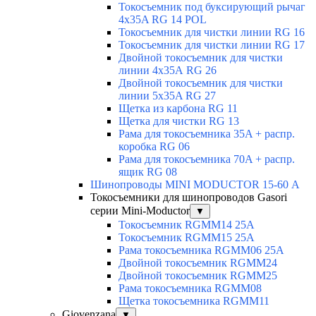
Токосъемник под буксирующий рычаг
4x35A RG 14 POL
Токосъемник для чистки линии RG 16
Токосъемник для чистки линии RG 17
Двойной токосъемник для чистки
линии 4х35А RG 26
Двойной токосъемник для чистки
линии 5x35A RG 27
Щетка из карбона RG 11
Щетка для чистки RG 13
Рама для токосъемника 35A + распр.
коробка RG 06
Рама для токосъемника 70A + распр.
ящик RG 08
Шинопроводы MINI MODUCTOR 15-60 А
Токосъемники для шинопроводов Gasori
серии Mini-Moductor
▼
Токосъемник RGMM14 25А
Токосъемник RGMM15 25А
Рама токосъемника RGMM06 25А
Двойной токосъемник RGMM24
Двойной токосъемник RGMM25
Рама токосъемника RGMM08
Щетка токосъемника RGMM11
Giovenzana
▼