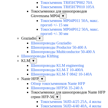
Токосъемник TR85H7P002 70A
Токосъемник TR85H7P010 105A
Токосъемники для шинопроводов
Giovenzana MP04
▼
Токосъемник MP04P011 50A, макс.
прогиб +/- 15 мм
Токосъемник MP04P012 50A, макс.
прогиб +/- 30 мм
Graziadio
▼
Шинопроводы Graziadio
Шинопроводы Productor 50-400 A
Шинопроводы Multiconductor 50-400 A
Шинопроводы Klifting
KLM
▼
Шинопроводы KLM engineering
Шинопроводы KLM-T 10-400A
Шинопроводы KLM-T 0842 10-140A
Nante HFP
▼
Обзор токосъемников Nante HFP
Шинопроводы HFP56 35-240 A
Токосъемники для шинопроводов Nante HFP
серии HFP-56
▼
Токосъемник 56JD-4/25 25А, 4 жилы
Токосъемник 56JD-4/40 40А, 4 жилы