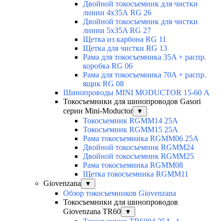
Двойной токосъемник для чистки
линии 4х35А RG 26
Двойной токосъемник для чистки
линии 5x35A RG 27
Щетка из карбона RG 11
Щетка для чистки RG 13
Рама для токосъемника 35A + распр.
коробка RG 06
Рама для токосъемника 70A + распр.
ящик RG 08
Шинопроводы MINI MODUCTOR 15-60 А
Токосъемники для шинопроводов Gasori
серии Mini-Moductor
▼
Токосъемник RGMM14 25А
Токосъемник RGMM15 25А
Рама токосъемника RGMM06 25А
Двойной токосъемник RGMM24
Двойной токосъемник RGMM25
Рама токосъемника RGMM08
Щетка токосъемника RGMM11
Giovenzana
▼
Обзор токосъемников Giovenzana
Токосъемники для шинопроводов
Giovenzana TR60
▼